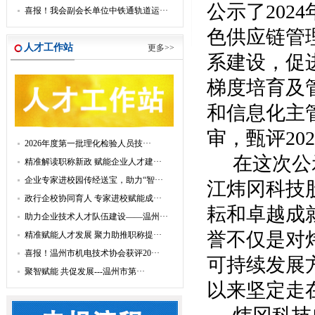
公示了
20
喜报！我会副会长单位中铁通轨道运···
色供应链管
人才工作站
更多>>
系建设，促
梯度培育及
和信息化主
审，甄评
2
2026年度第一批理化检验人员技···
在这次公
精准解读职称新政 赋能企业人才建···
企业专家进校园传经送宝，助力“智···
江
炜冈科技
政行企校协同育人 专家进校赋能成···
耘和卓越成
助力企业技术人才队伍建设——温州···
誉不仅是对
精准赋能人才发展 聚力助推职称提···
喜报！温州市机电技术协会获评20···
可持续发展
聚智赋能 共促发展---温州市第···
以来坚定走