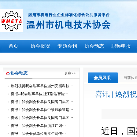
首页
协会概况
专题会刊
协会动态
职称申报
协会动态
更多>>
会员风采
当前位
热烈祝贺我会理事单位温州安能科技···
喜讯 | 热
喜报--我会理事单位浙江浩达智能···
喜报｜我会副会长单位良固阀门集团···
喜报！我会副会长单位中铁通轨道运···
喜讯｜我会副会长单位良固阀门集团···
喜报---我会副会长单位浙江炜冈···
近日，国
喜报---我会会员单位浙江午马传···